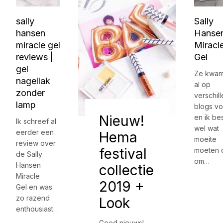
sally
Sally
hansen
Hanse
miracle gel
Miracl
reviews |
Gel
gel
Ze kwa
nagellak
al op
zonder
verschil
lamp
blogs vo
Nieuw!
en ik be
Ik schreef al
wel wat
eerder een
Hema
moeite
review over
festival
moeten 
de Sally
om…
Hansen
collectie
Miracle
2019 +
Gel en was
zo razend
Look
enthousiast…
Goed nieuws!