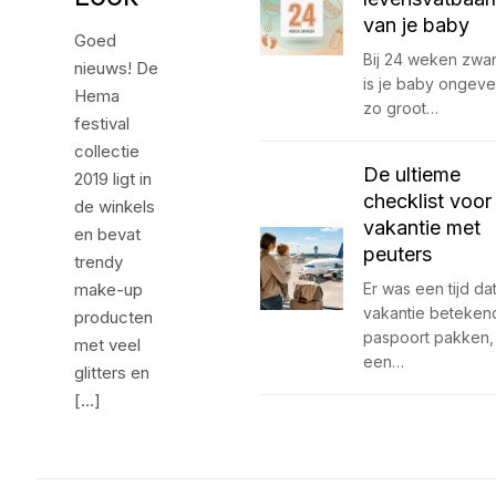
van je baby
Goed
Bij 24 weken zwa
nieuws! De
is je baby ongeve
Hema
zo groot…
festival
collectie
De ultieme
2019 ligt in
checklist voor
de winkels
vakantie met
en bevat
peuters
trendy
make-up
Er was een tijd da
vakantie beteken
producten
paspoort pakken,
met veel
een…
glitters en
[…]