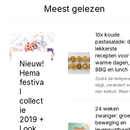
Meest gelezen
10x koude
pastasalade: 
lekkerste
recepten voor
Nieuw!
warme dagen,
BBQ en lunch
Hema
Zodra de tempera
festiva
stijgt, verandert 
l
mijn eetlust. Waar
collect
ie
24 weken
zwanger: groe
2019 +
beweging en
Look
levensvatbaar