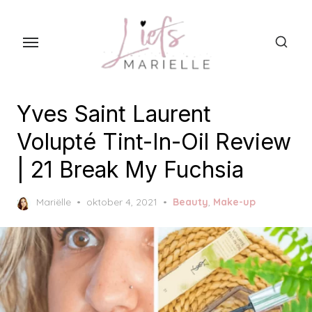
S
k
i
p
t
o
Yves Saint Laurent
t
Volupté Tint-In-Oil Review
h
| 21 Break My Fuchsia
e
c
P
Mariëlle
oktober 4, 2021
Beauty
,
Make-up
o
o
n
s
t
t
e
e
d
n
o
t
n