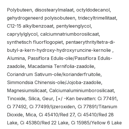
Polybuteen, diisostearylmalaat, octyldodecanol,
gehydrogeneerd polyisobuteen, tridecyltrimellitaat,
C12-15 alkylbenzoaat, pentyleenglycol,
caprylylglycol, calciumnatriumborosilicaat,
synthetisch fluorflogopiet, pentaerythrityltetra-di-
butyl-a-kern-hydroxy-hydroxyruncine-kernolie ,
Alumina, Passiflora Edulis-olie/Passiflora Edulis-
zaadolie, Macadamia Ternifolia-zaadolie,
Coriandrum Sativum-olie/korianderfruitolie,
Simmondsia Chinensis-olie/Jojoba-zaadolie,
Magnesiumsilicaat, Calciumaluminiumborosilicaat,
Tinoxide, Silica, Geur, [+/ -Kan bevatten: Ci 77491,
Ci 77492, Ci 77499/Ijzeroxiden, Ci 77891/Titanium
Dioxide, Mica, Ci 45410/Red 27, Ci 45410/Red 28
Lake, Ci 45380/Red 22 Lake, Ci 15985/Yellow 6 Lake