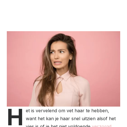
H
et is vervelend om vet haar te hebben,
want het kan je haar snel uitzien alsof het
vies is of je het niet voldoende
verzorgd
.