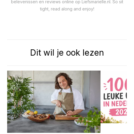
belevenissen en reviews online op Liefsmarielle.nl. So sit
tight, read along and enjoy!
Dit wil je ook lezen