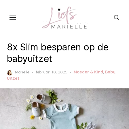
S
k
i
p
t
o
8x Slim besparen op de
t
babyuitzet
h
e
P
Mariëlle
februari 10, 2025
Moeder & Kind
,
Baby
,
c
o
Uitzet
s
o
t
n
e
t
d
o
e
n
n
t