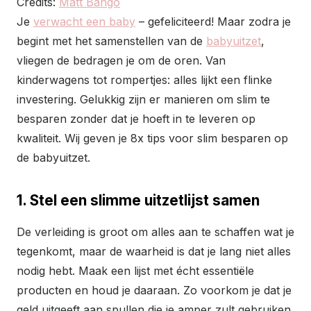
Credits:
Matt Bango
Je
verwacht een baby
– gefeliciteerd! Maar zodra je
begint met het samenstellen van de
babyuitzet
,
vliegen de bedragen je om de oren. Van
kinderwagens tot rompertjes: alles lijkt een flinke
investering. Gelukkig zijn er manieren om slim te
besparen zonder dat je hoeft in te leveren op
kwaliteit. Wij geven je 8x tips voor slim besparen op
de babyuitzet.
1. Stel een slimme uitzetlijst samen
De verleiding is groot om alles aan te schaffen wat je
tegenkomt, maar de waarheid is dat je lang niet alles
nodig hebt. Maak een lijst met écht essentiële
producten en houd je daaraan. Zo voorkom je dat je
geld uitgeeft aan spullen die je amper zult gebruiken.