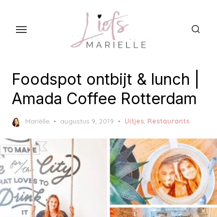
S
k
i
p
t
o
Foodspot ontbijt & lunch |
t
Amada Coffee Rotterdam
h
e
P
Mariëlle
augustus 9, 2019
Uitjes
,
Restaurants
c
o
s
o
t
n
e
t
d
o
e
n
n
t