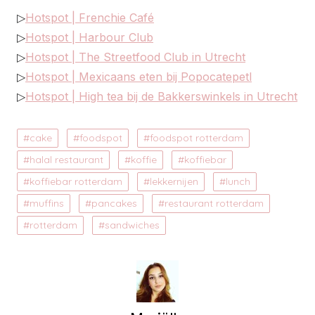
▷
Hotspot | Frenchie Café
▷
Hotspot | Harbour Club
▷
Hotspot | The Streetfood Club in Utrecht
▷
Hotspot | Mexicaans eten bij Popocatepetl
▷
Hotspot | High tea bij de Bakkerswinkels in Utrecht
cake
foodspot
foodspot rotterdam
halal restaurant
koffie
koffiebar
koffiebar rotterdam
lekkernijen
lunch
muffins
pancakes
restaurant rotterdam
rotterdam
sandwiches