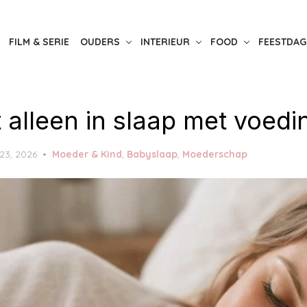
FILM & SERIE
OUDERS
INTERIEUR
FOOD
FEESTDAG
 alleen in slaap met voedi
 23, 2026
Moeder & Kind
,
Babyslaap
,
Moederschap