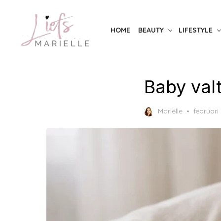
Skip
to
HOME
BEAUTY
LIFESTYLE
the
content
Baby valt
Posted
Mariëlle
februari
on