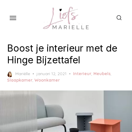
S
k
i
p
t
o
Boost je interieur met de
t
Hinge Bijzettafel
h
e
P
Mariëlle
januari 12, 2021
Interieur
,
Meubels
,
c
o
Slaapkamer
,
Woonkamer
s
o
t
n
e
t
d
o
e
n
n
t