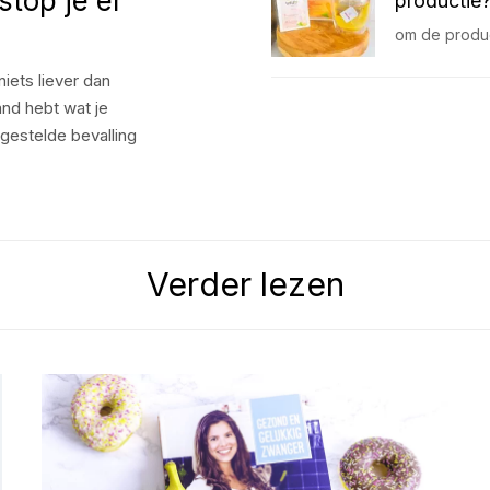
stop je er
productie
om de produc
niets liever dan
hand hebt wat je
estelde bevalling
Verder lezen