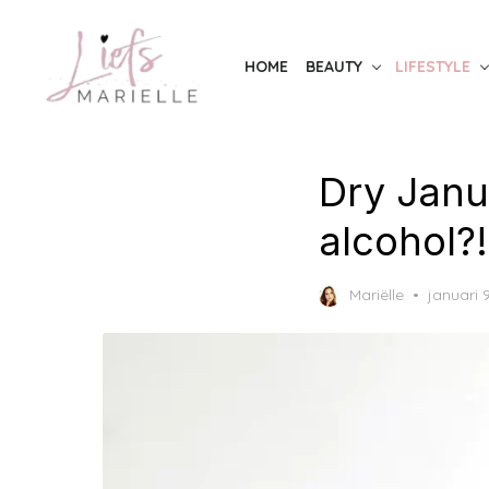
Skip
to
HOME
BEAUTY
LIFESTYLE
the
content
Dry Janu
alcohol?!
Posted
Mariëlle
januari 
on