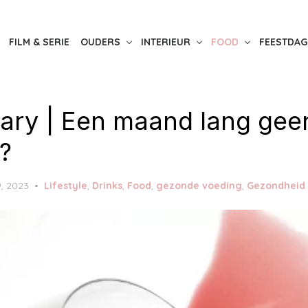
FILM & SERIE
OUDERS
INTERIEUR
FOOD
FEESTDAG
ary | Een maand lang gee
?
9, 2023
Lifestyle
,
Drinks
,
Food
,
gezonde voeding
,
Gezondheid