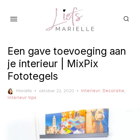
S
k
i
p
t
o
Een gave toevoeging aan
t
je interieur | MixPix
h
Fototegels
e
c
P
Mariëlle
oktober 22, 2020
Interieur
,
Decoratie
,
o
o
Interieur tips
n
s
t
t
e
e
d
n
o
t
n