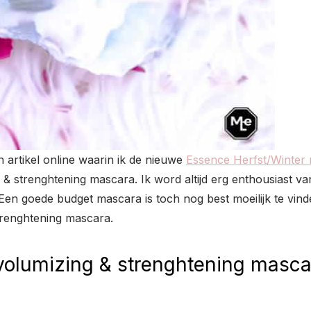
 artikel online waarin ik de nieuwe
Essence Herfst/Winter 
 & strenghtening mascara. Ik word altijd erg enthousiast 
n goede budget mascara is toch nog best moeilijk te vinden.
trenghtening mascara.
 volumizing & strenghtening masca