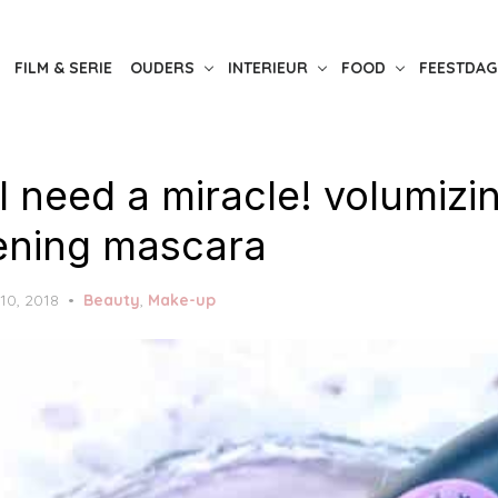
FILM & SERIE
OUDERS
INTERIEUR
FOOD
FEESTDAG
I need a miracle! volumizi
ening mascara
10, 2018
Beauty
,
Make-up