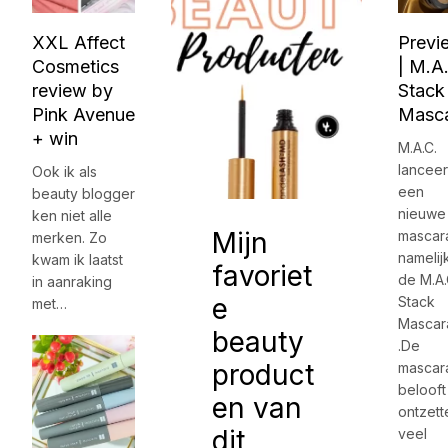
XXL Affect
Previ
Cosmetics
| M.A
review by
Stack
Pink Avenue
Masc
+ win
M.A.C.
lanceer
Ook ik als
een
beauty blogger
nieuwe
ken niet alle
Mijn
mascar
merken. Zo
namelij
kwam ik laatst
favoriet
de M.A.
in aanraking
e
Stack
met…
Mascar
beauty
.De
product
mascar
belooft
en van
ontzet
dit
veel