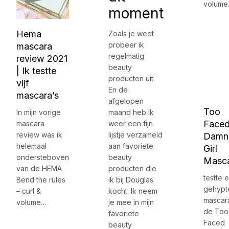
volum
moment
Hema
Zoals je weet
probeer ik
mascara
regelmatig
review 2021
beauty
| Ik testte
producten uit.
vijf
En de
mascara’s
afgelopen
Too
In mijn vorige
maand heb ik
Face
mascara
weer een fijn
review was ik
lijstje verzameld
Damn
helemaal
aan favoriete
Girl
ondersteboven
beauty
Masc
van de HEMA
producten die
testte 
Bend the rules
ik bij Douglas
gehypt
– curl &
kocht. Ik neem
mascar
volume…
je mee in mijn
de Too
favoriete
Faced
beauty