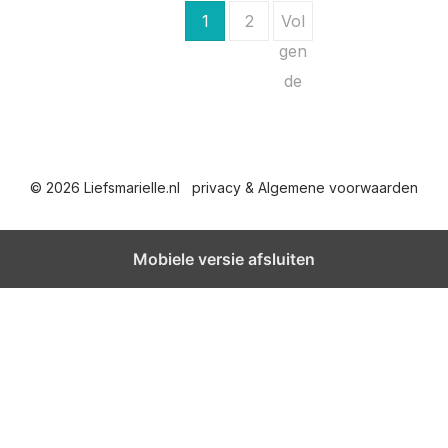
B
1
2
Vol
e
gen
de
r
i
c
© 2026 Liefsmarielle.nl
privacy & Algemene voorwaarden
h
t
Mobiele versie afsluiten
e
n
p
a
g