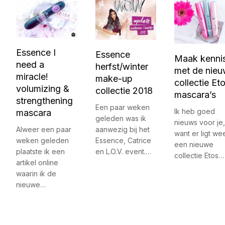
Essence I
Essence
Maak kenni
need a
herfst/winter
met de nie
miracle!
make-up
collectie Et
volumizing &
collectie 2018
mascara’s
strengthening
Een paar weken
Ik heb goed
mascara
geleden was ik
nieuws voor je,
aanwezig bij het
Alweer een paar
want er ligt we
Essence, Catrice
weken geleden
een nieuwe
en L.O.V. event.…
plaatste ik een
collectie Etos…
artikel online
waarin ik de
nieuwe…