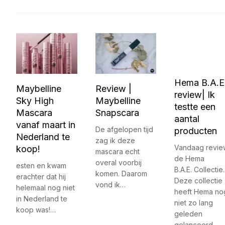
Hema B.A.E
Maybelline
Review |
review| Ik
Sky High
Maybelline
testte een
Mascara
Snapscara
aantal
vanaf maart in
De afgelopen tijd
producten
Nederland te
zag ik deze
Vandaag revie
koop!
mascara echt
de Hema
overal voorbij
esten en kwam
B.A.E. Collectie.
komen. Daarom
erachter dat hij
Deze collectie
vond ik…
helemaal nog niet
heeft Hema no
in Nederland te
niet zo lang
koop was!…
geleden
gelanceerd.