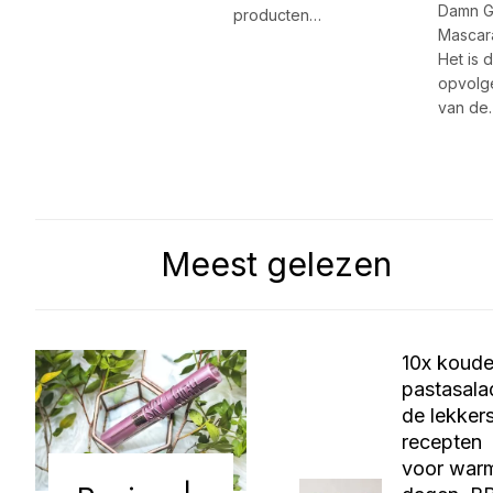
Damn Gi
producten…
Mascar
Het is 
opvolg
van de
Meest gelezen
10x koud
pastasala
de lekker
recepten
voor war