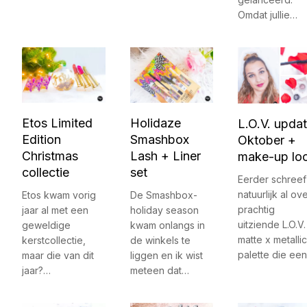
Omdat jullie…
Etos Limited
Holidaze
L.O.V. upda
Edition
Smashbox
Oktober +
Christmas
Lash + Liner
make-up lo
collectie
set
Eerder schreef
natuurlijk al ov
Etos kwam vorig
De Smashbox-
prachtig
jaar al met een
holiday season
uitziende L.O.V.
geweldige
kwam onlangs in
matte x metallic
kerstcollectie,
de winkels te
palette die ee
maar die van dit
liggen en ik wist
jaar?…
meteen dat…