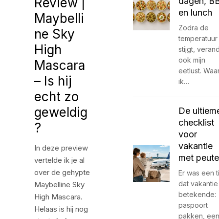
Review |
dagen, B
en lunch
Maybelli
Zodra de
ne Sky
temperatuur
High
stijgt, veran
ook mijn
Mascara
eetlust. Waa
– Is hij
ik…
echt zo
geweldig
De ultiem
checklist
?
voor
vakantie
In deze preview
met peute
vertelde ik je al
over de gehypte
Er was een t
dat vakantie
Maybelline Sky
betekende:
High Mascara.
paspoort
Helaas is hij nog
pakken, ee