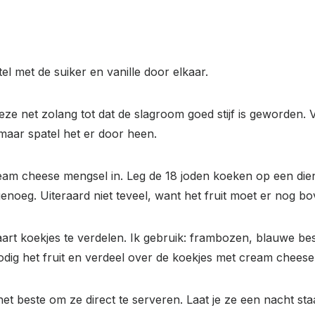
 met de suiker en vanille door elkaar.
e net zolang tot dat de slagroom goed stijf is geworden. V
maar spatel het er door heen.
am cheese mengsel in. Leg de 18 joden koeken op een dien
t genoeg. Uiteraard niet teveel, want het fruit moet er nog b
taart koekjes te verdelen. Ik gebruik: frambozen, blauwe be
odig het fruit en verdeel over de koekjes met cream cheese
het het beste om ze direct te serveren. Laat je ze een nacht