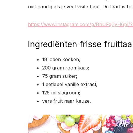
niet handig als je veel visite hebt. De taart is 
https://www.instagram.com/p/BhUFqCyH6pl/
Ingrediënten frisse fruittaa
18 joden koeken;
200 gram roomkaas;
75 gram suiker;
1 eetlepel vanille extract;
125 ml slagroom;
vers fruit naar keuze.