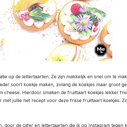
iatie op de lettertaarten. Ze zijn makkelijk en snel om te ma
t ieder soort koekje maken, zolang de koekjes maar groot gen
heese. Hierdoor smaken de fruittaart koekjes lekker fris. Als
et jullie het recept voor deze frisse fruittaart koekjes. Zod
 door de cijfer en lettertaarten die ik op Instagram tegen