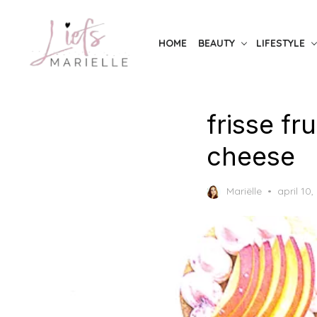
Skip
to
HOME
BEAUTY
LIFESTYLE
the
content
frisse fr
cheese
Posted
Mariëlle
april 10,
on