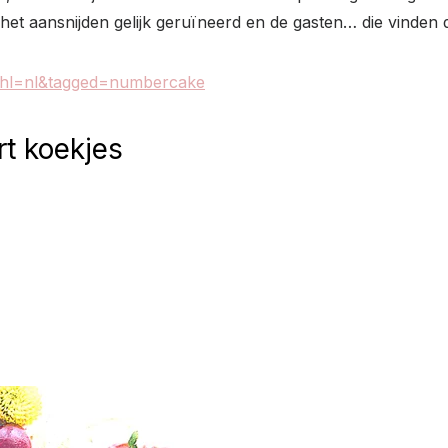
bij het aansnijden gelijk geruïneerd en de gasten… die vinden 
?hl=nl&tagged=numbercake
rt koekjes