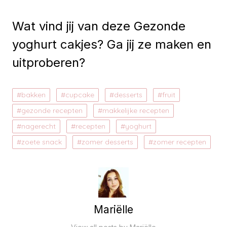
Wat vind jij van deze Gezonde
yoghurt cakjes? Ga jij ze maken en
uitproberen?
bakken
cupcake
desserts
fruit
gezonde recepten
makkelijke recepten
nagerecht
recepten
yoghurt
zoete snack
zomer desserts
zomer recepten
Mariëlle