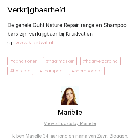
Verkrijgbaarheid
De gehele Guhl Nature Repair range en Shampoo
bars zijn verkrijgbaar bij Kruidvat en
op
www.kruidvat.nl
conditioner
haarmasker
haarverzorging
haircare
shampoo
shampoobar
Mariëlle
View all posts by Mariëlle
Ik ben Mariëlle 34 jaar jong en mama van Zayn. Bloggen,