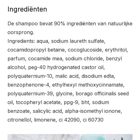
Ingrediënten
De shampoo bevat 90% ingrediënten van natuurlijke
oorsprong.
Ingredients: aqua, sodium laureth sulfate,
cocamidopropyl betaine, cocoglucoside, erythritol,
parfum, cocamide mea, sodium chloride, benzyl
alcohol, peg-40 hydrogenated castor oil,
polyquaternium-10, malic acid, disodium edta,
benzophenone-4, ethylhexyl methoxycinnamate,
polyquaternium-39, glycine, borago officinalis seed
oil, tocopheryl acetate, ppg-9, bht, sodium
benzoate, salicylic acid, alpha-isomethyl ionone,
citronellol, limonene, ci 42090, ci 60730