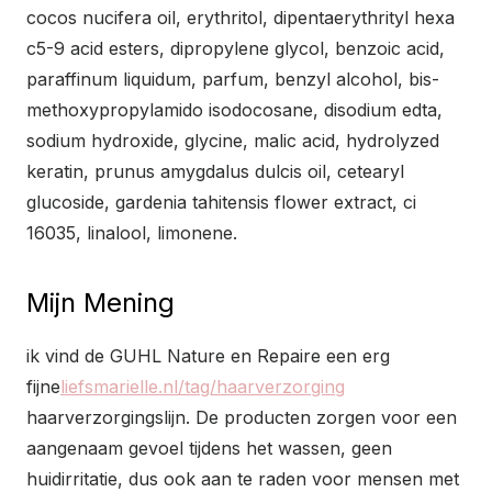
cocos nucifera oil, erythritol, dipentaerythrityl hexa
c5-9 acid esters, dipropylene glycol, benzoic acid,
paraffinum liquidum, parfum, benzyl alcohol, bis-
methoxypropylamido isodocosane, disodium edta,
sodium hydroxide, glycine, malic acid, hydrolyzed
keratin, prunus amygdalus dulcis oil, cetearyl
glucoside, gardenia tahitensis flower extract, ci
16035, linalool, limonene.
Mijn Mening
ik vind de GUHL Nature en Repaire een erg
fijne
liefsmarielle.nl/tag/haarverzorging
haarverzorgingslijn. De producten zorgen voor een
aangenaam gevoel tijdens het wassen, geen
huidirritatie, dus ook aan te raden voor mensen met