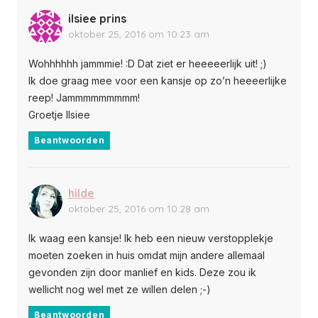
ilsiee prins
oktober 25, 2016 om 10:23 am
Wohhhhhh jammmie! :D Dat ziet er heeeeerlijk uit! ;)
Ik doe graag mee voor een kansje op zo’n heeeerlijke
reep! Jammmmmmmmm!
Groetje Ilsiee
Beantwoorden
hilde
oktober 25, 2016 om 10:28 am
Ik waag een kansje! Ik heb een nieuw verstopplekje
moeten zoeken in huis omdat mijn andere allemaal
gevonden zijn door manlief en kids. Deze zou ik
wellicht nog wel met ze willen delen ;-)
Beantwoorden