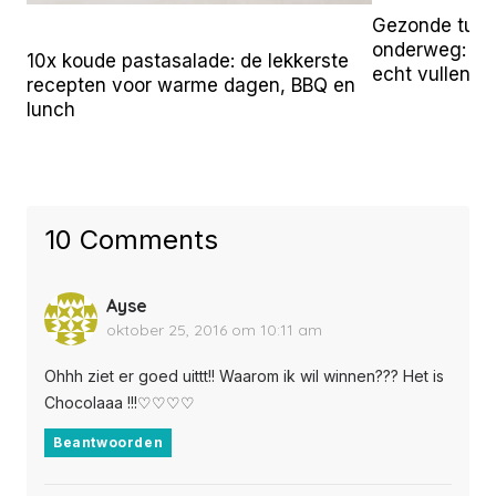
Gezonde tuss
onderweg: 25 
10x koude pastasalade: de lekkerste
echt vullen
recepten voor warme dagen, BBQ en
lunch
10 Comments
Ayse
oktober 25, 2016 om 10:11 am
Ohhh ziet er goed uittt!! Waarom ik wil winnen??? Het is
Chocolaaa !!!♡♡♡♡
Beantwoorden