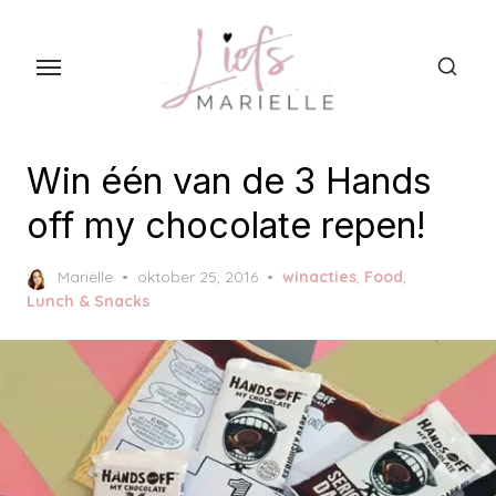
S
k
i
p
t
o
Win één van de 3 Hands
t
off my chocolate repen!
h
e
P
Mariëlle
oktober 25, 2016
winacties
,
Food
,
c
o
Lunch & Snacks
s
o
t
n
e
t
d
o
e
n
n
t