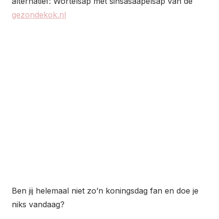
alternatief: Wortelsap met sinsasaapelsap van de
gezondekok.nl
Ben jij helemaal niet zo’n koningsdag fan en doe je
niks vandaag?