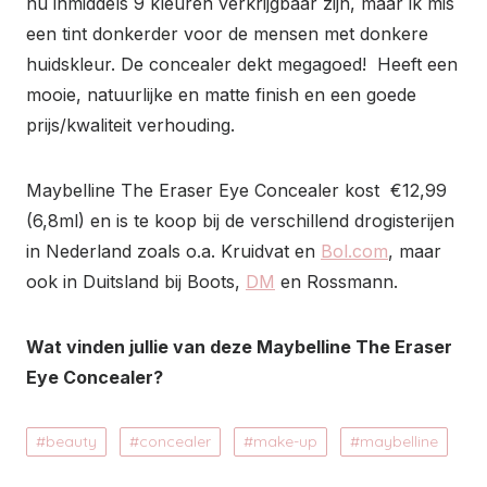
nu inmiddels 9 kleuren verkrijgbaar zijn, maar ik mis
een tint donkerder voor de mensen met donkere
huidskleur. De concealer dekt megagoed! Heeft een
mooie, natuurlijke en matte finish en een goede
prijs/kwaliteit verhouding.
Maybelline The Eraser Eye Concealer kost €12,99
(6,8ml) en is te koop bij de verschillend drogisterijen
in Nederland zoals o.a. Kruidvat en
Bol.com
, maar
ook in Duitsland bij Boots,
DM
en Rossmann.
Wat vinden jullie van deze Maybelline The Eraser
Eye Concealer?
beauty
concealer
make-up
maybelline