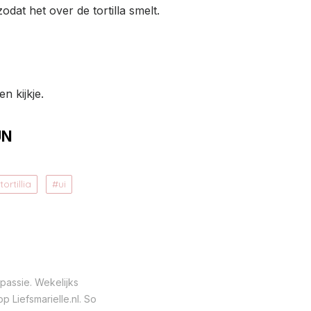
dat het over de tortilla smelt.
n kijkje.
UN
tortillia
ui
passie. Wekelijks
 Liefsmarielle.nl. So