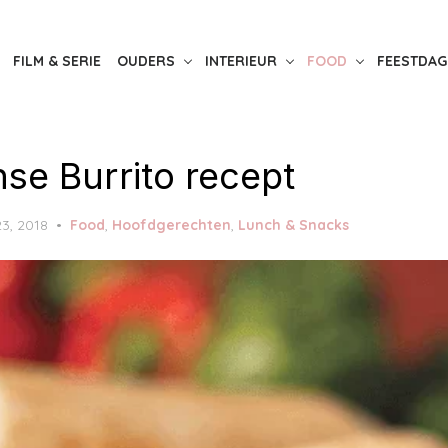
FILM & SERIE
OUDERS
INTERIEUR
FOOD
FEESTDAG
se Burrito recept
23, 2018
Food
,
Hoofdgerechten
,
Lunch & Snacks