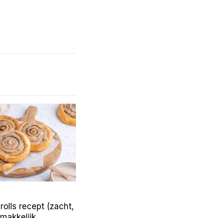
olls recept (zacht,
 makkelijk