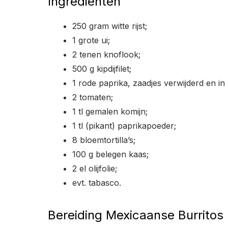
Ingrediënten
250 gram witte rijst;
1 grote ui;
2 tenen knoflook;
500 g kipdijfilet;
1 rode paprika, zaadjes verwijderd en in 
2 tomaten;
1 tl gemalen komijn;
1 tl (pikant) paprikapoeder;
8 bloemtortilla’s;
100 g belegen kaas;
2 el olijfolie;
evt. tabasco.
Bereiding Mexicaanse Burritos