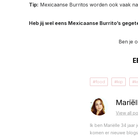
Tip:
Mexicaanse
Burritos worden ook vaak na h
Heb jij wel eens Mexicaanse Burrito’s geget
Ben je 
E
food
kip
k
Mariël
View all po
Ik ben Mariëlle 34 jaar
komen er nieuwe blogs o