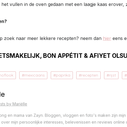
et vullen in de oven gedaan met een laagje kaas erover, zo
en?
op zoek naar meer lekkere recepten? neem dan
hier
eens ee
ETSMAKELIJK, BON APPÉTIT & AFIYET OLS
noflook
mexicaans
paprika
recepten
rijst
le
sts by Mariëlle
 jong en mama van Zayn. Bloggen, vloggen en foto's maken zijn mijn 
ver mijn persoonlijke interesses, belevenissen en reviews online op