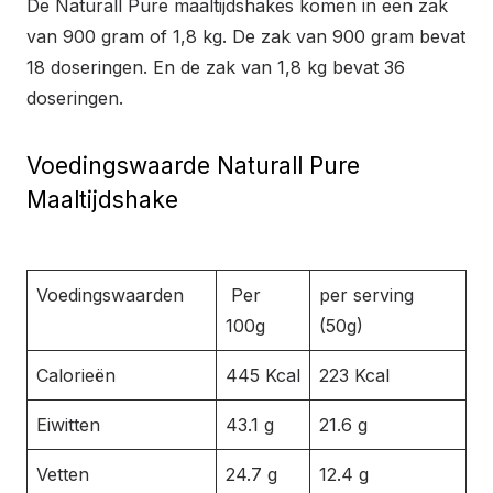
De Naturall Pure maaltijdshakes komen in een zak
van 900 gram of 1,8 kg. De zak van 900 gram bevat
18 doseringen. En de zak van 1,8 kg bevat 36
doseringen.
Voedingswaarde Naturall Pure
Maaltijdshake
Voedingswaarden
Per
per serving
100g
(50g)
Calorieën
445 Kcal
223 Kcal
Eiwitten
43.1 g
21.6 g
Vetten
24.7 g
12.4 g