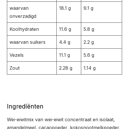
waarvan
18.1 g
9.1 g
onverzadigd
Koolhydraten
11.6 g
5.8 g
waarvan suikers
4.4 g
2.2 g
Vezels
11.1 g
5.6 g
Zout
2.28 g
1.14 g
Ingrediënten
Wei-eiwitmix van wei-eiwit concentraat en isolaat,
amandelmeel, cacaopoeder, kokosnootmelkpoeder,