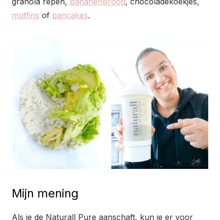
granola repen,
bananenbrood
, chocoladekoekjes,
muffins
of
pancakes
.
Mijn mening
Als je de Naturall Pure aanschaft, kun je er voor