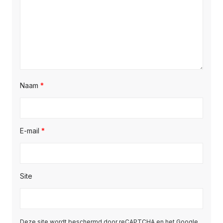
Naam
*
E-mail
*
Site
Deze site wordt beschermd door reCAPTCHA en het Google