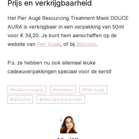
Prijs en verkrijgbaarheid
Het Pier Augé Resourcing Treatment Mask DOUCE
AURA is verkrijgbaar in een verpakking van 50ml
voor € 34,20. Je kunt hem aanschaffen op de
website van
Pier Augé
, of bij
Bol.com
.
P.s. ze hebben nu ook allemaal leuke
cadeauverpakkingen speciaal voor de kerst!
huidverzorging
maskers
Pier Augé
skincare
skincare producten