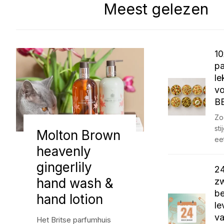
Meest gelezen
10
pa
le
vo
BB
Zo
sti
Molton Brown
ee
heavenly
gingerlily
2
hand wash &
zw
be
hand lotion
le
va
Het Britse parfumhuis