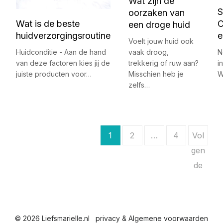
Wat zijn de
S
oorzaken van
Wat is de beste
C
een droge huid
huidverzorgingsroutine
e
Voelt jouw huid ook
vaak droog,
Huidconditie - Aan de hand
N
trekkerig of ruw aan?
van deze factoren kies jij de
i
Misschien heb je
juiste producten voor…
W
zelfs…
B
1
2
…
4
Vol
e
gen
de
r
i
c
© 2026 Liefsmarielle.nl
privacy & Algemene voorwaarden