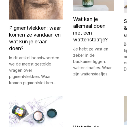
Wat kan je
S
allemaal doen
Pigmentvlekken: waar
&
met een
komen ze vandaan en
a
wattenstaafje?
wat kun je eraan
B
doen?
Je hebt ze vast en
f
zeker in de
m
In dit artikel beantwoorden
badkamer liggen:
e
we de meest gestelde
wattenstaafjes. Waar
D
vragen over
zijn wattenstaafjes…
pigmentvlekken. Waar
komen pigmentvlekken…