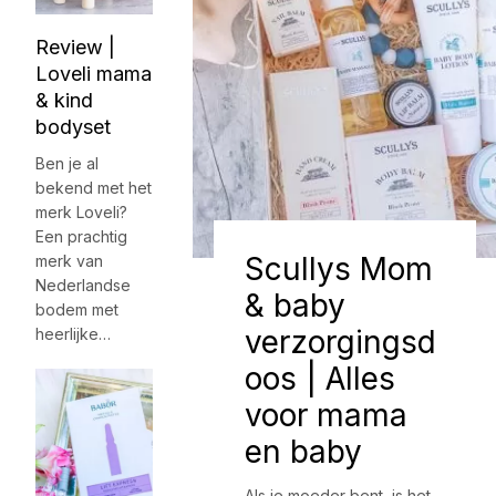
Review |
Loveli mama
& kind
bodyset
Ben je al
bekend met het
merk Loveli?
Een prachtig
Scullys Mom
merk van
Nederlandse
& baby
bodem met
verzorgingsd
heerlijke…
oos | Alles
voor mama
en baby
Als je moeder bent, is het