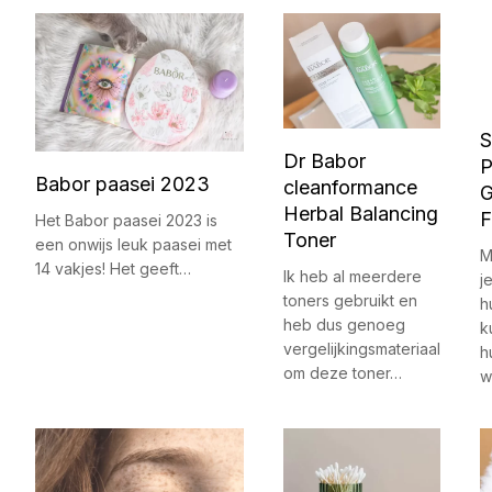
S
Dr Babor
P
Babor paasei 2023
cleanformance
G
Herbal Balancing
F
Het Babor paasei 2023 is
Toner
een onwijs leuk paasei met
M
14 vakjes! Het geeft…
Ik heb al meerdere
j
toners gebruikt en
h
heb dus genoeg
k
vergelijkingsmateriaal
h
om deze toner…
w