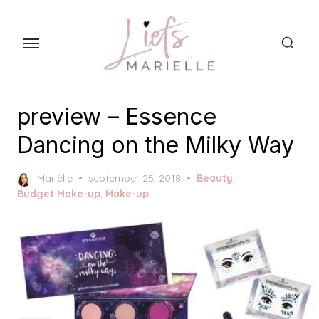
S
k
i
p
t
o
preview – Essence
t
Dancing on the Milky Way
h
e
P
Mariëlle
september 25, 2018
Beauty
,
c
o
Budget Make-up
,
Make-up
s
o
t
n
e
t
d
o
e
n
n
t