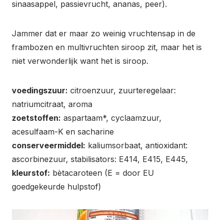
sinaasappel, passievrucht, ananas, peer).
Jammer dat er maar zo weinig vruchtensap in de
frambozen en multivruchten siroop zit, maar het is
niet verwonderlijk want het is siroop.
voedingszuur:
citroenzuur, zuurteregelaar:
natriumcitraat, aroma
zoetstoffen:
aspartaam*, cyclaamzuur,
acesulfaam-K en sacharine
conserveermiddel:
kaliumsorbaat, antioxidant:
ascorbinezuur, stabilisators: E414, E415, E445,
kleurstof:
bètacaroteen (E = door EU
goedgekeurde hulpstof)