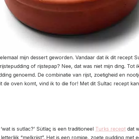
elemaal mijn dessert geworden. Vandaar dat ik dit recept Sutla
ijstepudding of rijstepap? Nee, dat was niet mijn ding. Tot 
dding genoemd. De combinatie van rijst, zoetigheid en nootje
 de oven komt, vind ik to die for! Met dit Sultac recept kan 
: ‘wat is sutlac?’ Sütlaç is een traditioneel
Turks recept
dat w
letterlijk “melkrijst”. Het is een romige, zoete pudding me