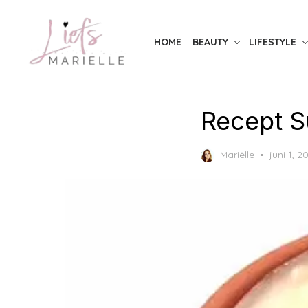
Skip
to
HOME
BEAUTY
LIFESTYLE
the
content
Recept Sü
Posted
Mariëlle
juni 1, 2
on