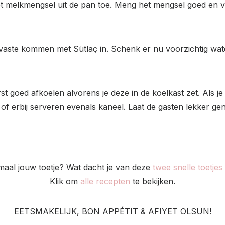
het melkmengsel uit de pan toe. Meng het mengsel goed en 
vaste kommen met Sütlaç in. Schenk er nu voorzichtig wate
rst goed afkoelen alvorens je deze in de koelkast zet. Als j
of erbij serveren evenals kaneel. Laat de gasten lekker gen
maal jouw toetje? Wat dacht je van deze
twee snelle toetjes
Klik om
alle recepten
te bekijken.
EETSMAKELIJK, BON APPÉTIT & AFIYET OLSUN!