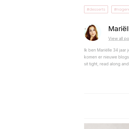
desserts
nager
Mariël
View all po
Ik ben Mariëlle 34 jaar
komen er nieuwe blogs o
sit tight, read along and