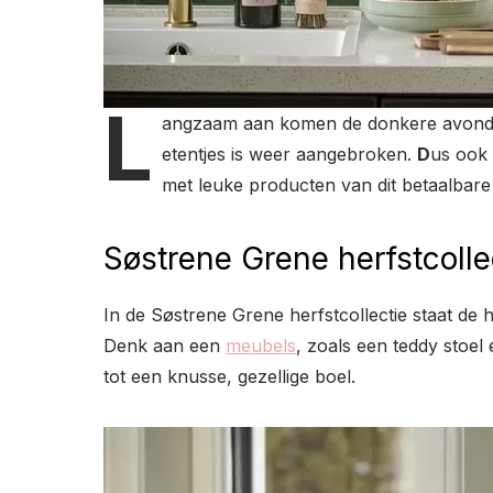
L
angzaam aan komen de donkere avonden w
etentjes is weer aangebroken.
D
us ook 
met leuke producten van dit betaalbare
Søstrene Grene herfstcolle
In de Søstrene Grene herfstcollectie staat de h
Denk aan een
meubels
, zoals een teddy stoel
tot een knusse, gezellige boel.