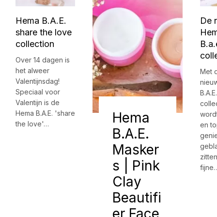
Hema B.A.E.
De 
share the love
He
collection
B.a.
coll
Over 14 dagen is
het alweer
Met 
Valentijnsdag!
nieu
Speciaal voor
B.A.E.
Valentijn is de
colle
Hema B.A.E. 'share
Hema
word
the love'…
en t
B.A.E.
geni
Masker
gebla
zitte
s | Pink
fijne
Clay
Beautifi
er Face