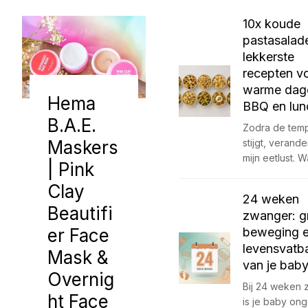
10x koude
pastasalad
lekkerste
recepten v
warme dag
Hema
BBQ en lun
B.A.E.
Zodra de temp
Maskers
stijgt, verande
mijn eetlust. 
| Pink
Clay
24 weken
Beautifi
zwanger: gr
er Face
beweging 
levensvatb
Mask &
van je bab
Overnig
Bij 24 weken
ht Face
is je baby on