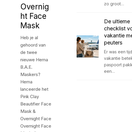
zo groot…
Overnig
ht Face
De ultieme
Mask
checklist v
vakantie m
Heb je al
peuters
gehoord van
Er was een tij
de twee
vakantie bete
nieuwe Hema
paspoort pak
B.A.E.
een…
Maskers?
Hema
lanceerde het
Pink Clay
Beautifier Face
Mask &
Overnight Face
Overnight Face