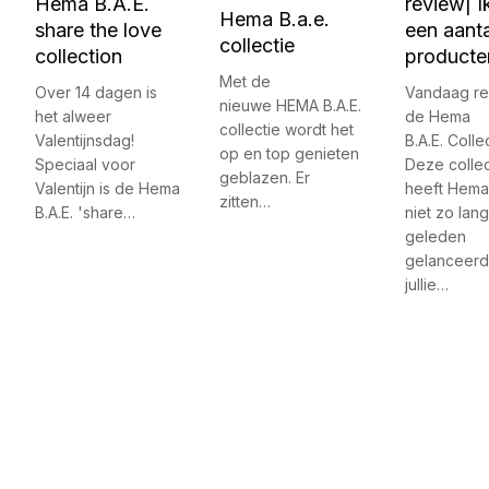
Hema B.A.E.
review| I
Hema B.a.e.
share the love
een aanta
collectie
collection
producte
Met de
Over 14 dagen is
Vandaag re
nieuwe HEMA B.A.E.
het alweer
de Hema
collectie wordt het
Valentijnsdag!
B.A.E. Collec
op en top genieten
Speciaal voor
Deze collec
geblazen. Er
Valentijn is de Hema
heeft Hema
zitten…
B.A.E. 'share…
niet zo lang
geleden
gelanceerd
jullie…