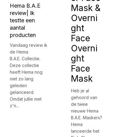
Hema B.A.E
Mask &
review| Ik
Overni
testte een
ght
aantal
producten
Face
Vandaag review ik
Overni
de Hema
ght
B.A.E. Collectie.
Deze collectie
Face
heeft Hema nog
Mask
niet zo lang
geleden
Heb je al
gelanceerd.
gehoord van
Omdat jullie met
de twee
z'n…
nieuwe Hema
B.A.E. Maskers?
Hema
lanceerde het