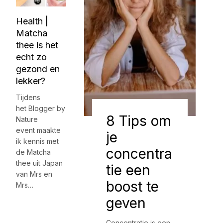
Health |
Matcha
thee is het
echt zo
gezond en
lekker?
Tijdens
het Blogger by
8 Tips om
Nature
event maakte
je
ik kennis met
concentra
de Matcha
thee uit Japan
tie een
van Mrs en
boost te
Mrs…
geven
Concentratie is een