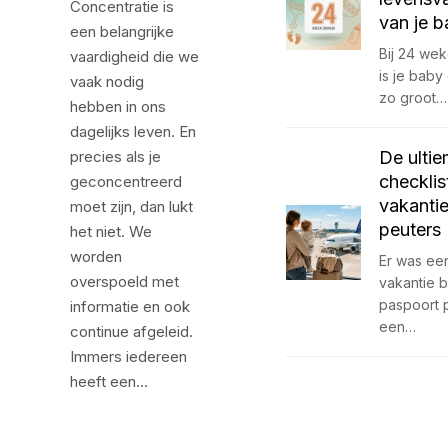
Concentratie is
van je 
een belangrijke
Bij 24 we
vaardigheid die we
is je bab
vaak nodig
zo groot…
hebben in ons
dagelijks leven. En
precies als je
De ulti
checklis
geconcentreerd
vakanti
moet zijn, dan lukt
peuters
het niet. We
worden
Er was een
overspoeld met
vakantie 
paspoort 
informatie en ook
een…
continue afgeleid.
Immers iedereen
heeft een…