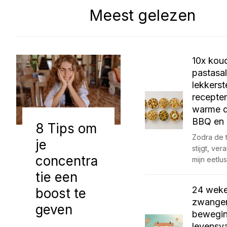
Meest gelezen
10x kou
pastasa
lekkerst
recepte
warme d
BBQ en 
8 Tips om
Zodra de 
je
stijgt, ve
concentra
mijn eetlu
tie een
24 wek
boost te
zwanger:
geven
bewegin
levensv