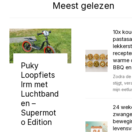
Meest gelezen
10x ko
pastasa
lekkers
recepte
warme 
Puky
BBQ en
Loopfiets
Zodra de
lrm met
stijgt, ve
mijn eetlu
Luchtband
en –
24 wek
Supermot
zwanger
o Edition
bewegi
levensv