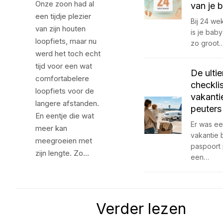
Onze zoon had al
van je 
een tijdje plezier
Bij 24 w
van zijn houten
is je bab
loopfiets, maar nu
zo groot
werd het toch echt
tijd voor een wat
De ulti
comfortabelere
checkli
loopfiets voor de
vakanti
langere afstanden.
peuters
En eentje die wat
Er was een
meer kan
vakantie 
meegroeien met
paspoort
zijn lengte. Zo…
een…
Verder lezen