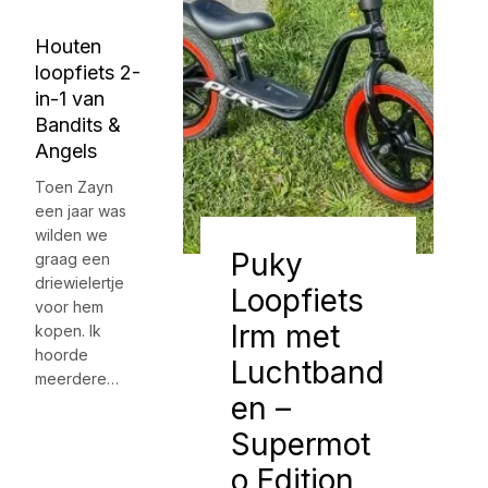
Houten
loopfiets 2-
in-1 van
Bandits &
Angels
Toen Zayn
een jaar was
wilden we
Puky
graag een
driewielertje
Loopfiets
voor hem
lrm met
kopen. Ik
hoorde
Luchtband
meerdere…
en –
Supermot
o Edition