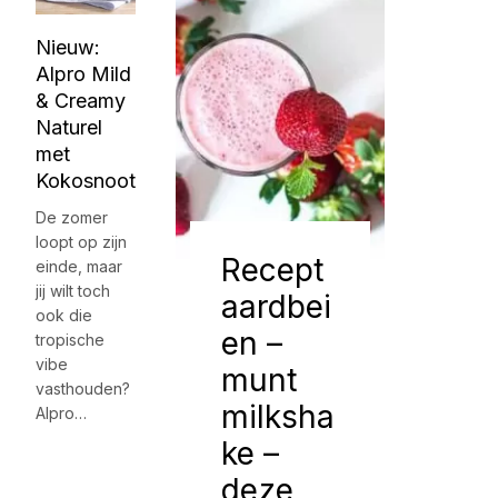
Nieuw:
Alpro Mild
& Creamy
Naturel
met
Kokosnoot
De zomer
loopt op zijn
Recept
einde, maar
jij wilt toch
aardbei
ook die
en –
tropische
vibe
munt
vasthouden?
milksha
Alpro…
ke –
deze