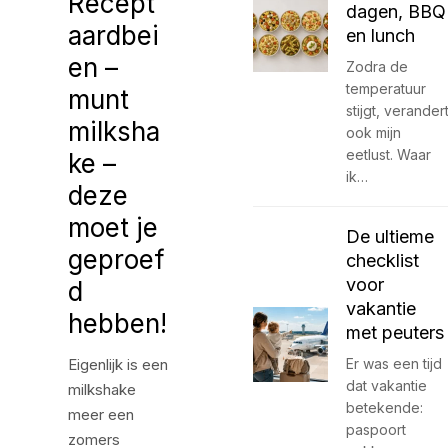
Recept
dagen, BBQ
aardbei
en lunch
en –
Zodra de
temperatuur
munt
stijgt, verander
milksha
ook mijn
eetlust. Waar
ke –
ik…
deze
moet je
De ultieme
geproef
checklist
voor
d
vakantie
hebben!
met peuters
Eigenlijk is een
Er was een tijd
dat vakantie
milkshake
betekende:
meer een
paspoort
zomers