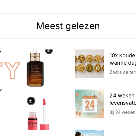
Meest gelezen
10x koude 
warme dag
Zodra de temp
24 weken 
levensvatb
Bij 24 weken