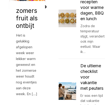
recepten
voor warme
zomers
dagen, BBQ
fruit als
en lunch
ontbijt
Zodra de
temperatuur
Het is
stijgt, verandert
gelukkig
ook mijn
eetlust. Waar
afgelopen
ik…
week weer
lekker warm
geweest en
De ultieme
het zomerse
checklist
weer houdt
voor
nog eventjes
vakantie
aan deze
met peuters
week. En […]
Er was een tijd
dat vakantie