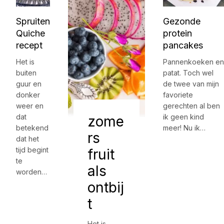
Spruiten
Gezonde
Quiche
protein
recept
pancakes
Het is
Pannenkoeken en
buiten
patat. Toch wel
guur en
de twee van mijn
donker
favoriete
weer en
gerechten al ben
dat
ik geen kind
zome
betekend
meer! Nu ik…
rs
dat het
tijd begint
fruit
te
als
worden…
ontbij
t
Het is