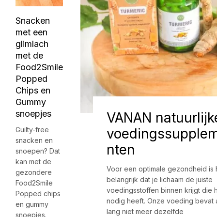
Snacken
met een
glimlach
met de
Food2Smile
Popped
Chips en
Gummy
snoepjes
VANAN natuurlijk
Guilty-free
voedingssupple
snacken en
nten
snoepen? Dat
kan met de
Voor een optimale gezondheid is 
gezondere
belangrijk dat je lichaam de juiste
Food2Smile
voedingsstoffen binnen krijgt die 
Popped chips
nodig heeft. Onze voeding bevat 
en gummy
lang niet meer dezelfde
snoepjes.