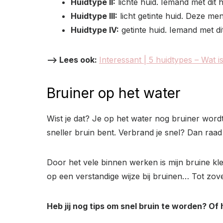
Huidtype II:
lichte huid. Iemand met di
Huidtype III:
licht getinte huid. Deze m
Huidtype IV:
getinte huid. Iemand met di
–> Lees ook:
Interessant | 5 huidtypes – Wat i
Bruiner op het water
Wist je dat? Je op het water nog bruiner word
sneller bruin bent. Verbrand je snel? Dan raad i
Door het vele binnen werken is mijn bruine k
op een verstandige wijze bij bruinen… Tot zover
Heb jij nog tips om snel bruin te worden? Of