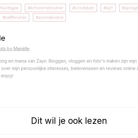
huidtype
lichaamsbruiner
scrubben
spf
spray
zelfbruiner
zonnebrand
le
sts by Mariëlle
 jong en mama van Zayn. Bloggen, vloggen en foto's maken zijn mijn 
ver mijn persoonlijke interesses, belevenissen en reviews online op
 enjoy!
Dit wil je ook lezen