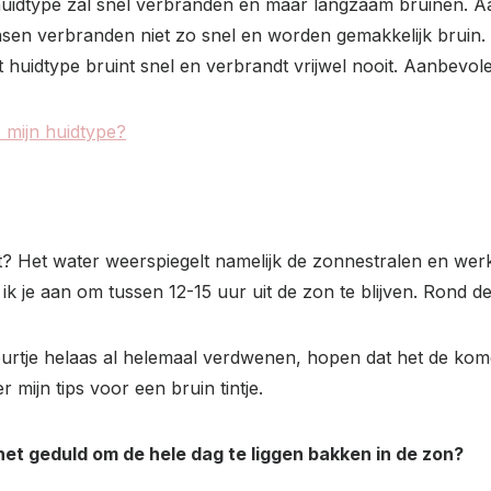
t huidtype zal snel verbranden en maar langzaam bruinen.
ensen verbranden niet zo snel en worden gemakkelijk brui
t huidtype bruint snel en verbrandt vrijwel nooit. Aanbevo
s mijn huidtype?
t? Het water weerspiegelt namelijk de zonnestralen en werk
k je aan om tussen 12-15 uur uit de zon te blijven. Rond dez
leurtje helaas al helemaal verdwenen, hopen dat het de ko
 mijn tips voor een bruin tintje.
 het geduld om de hele dag te liggen bakken in de zon?