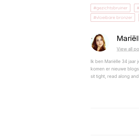
gezichtsbruiner
vloeibare bronzer
Mariël
View all po
Ik ben Mariëlle 34 jaar
komen er nieuwe blogs o
sit tight, read along and