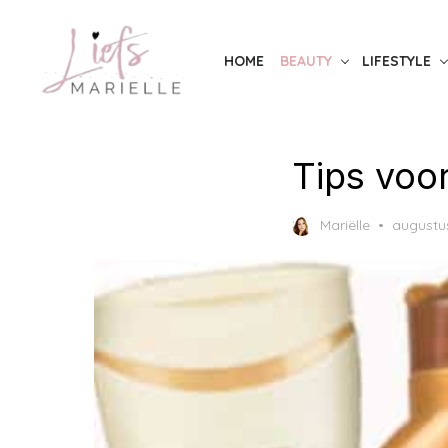
Skip
to
HOME
BEAUTY
LIFESTYLE
the
content
Tips voor
Posted
Mariëlle
augustus
on