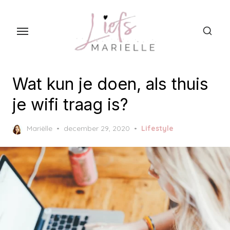
S
k
i
p
t
o
Wat kun je doen, als thuis
t
je wifi traag is?
h
e
P
Mariëlle
december 29, 2020
Lifestyle
c
o
s
o
t
n
e
t
d
o
e
n
n
t