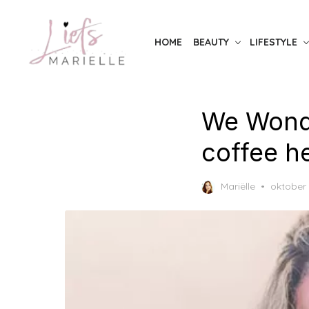
Skip
to
HOME
BEAUTY
LIFESTYLE
the
content
We Wond
coffee h
Posted
Mariëlle
oktober 
on