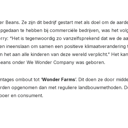
 Beans. Ze zijn dit bedrijf gestart met als doel om de aard
opgedaan te hebben bij commerciële bedrijven, was het volg
erry: “Het is tegenwoordig zo vanzelfsprekend dat we de aar
nden ineenslaan om samen een positieve klimaatverandering te
jn het aan alle kinderen van deze wereld verplicht.” Het ka
eans onder We Wonder Company was geboren.
ntages ombout tot ‘
Wonder Farms
’. Dit doen ze door mi
orden opgenomen dan met reguliere landbouwmethoden. De k
e boer en consument.