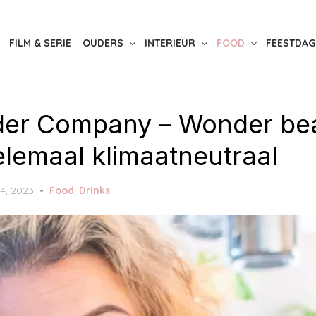
FILM & SERIE
OUDERS
INTERIEUR
FOOD
FEESTDAG
er Company – Wonder be
elemaal klimaatneutraal
4, 2023
Food
,
Drinks