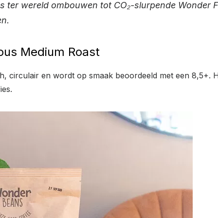
ges ter wereld ombouwen tot CO₂-slurpende Wonder Far
en.
lous Medium Roast
, circulair en wordt op smaak beoordeeld met een 8,5+. He
ies.