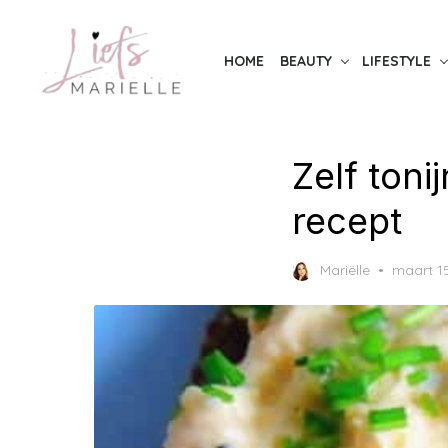
Skip
to
HOME
BEAUTY
LIFESTYLE
the
content
Zelf toni
recept
Posted
Mariëlle
maart 15
on