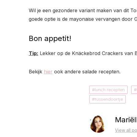
Wil je een gezondere variant maken van dit To
goede optie is de mayonaise vervangen door Gr
Bon appetit!
Tip:
Lekker op de Knäckebrod Crackers van Bo
Bekijk
hier
ook andere salade recepten.
lunch recepten
tussendoortje
Mariël
View all po