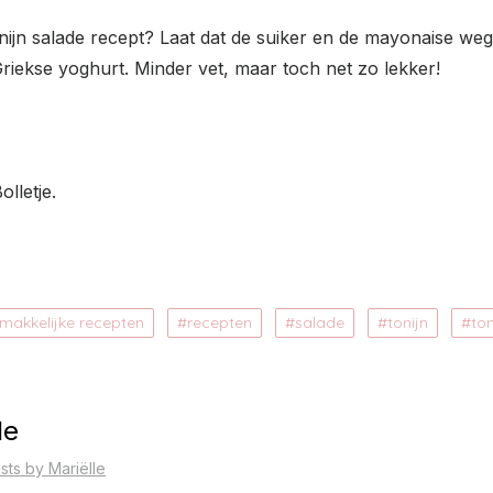
nijn salade recept? Laat dat de suiker en de mayonaise we
iekse yoghurt. Minder vet, maar toch net zo lekker!
lletje.
makkelijke recepten
recepten
salade
tonijn
to
le
sts by Mariëlle