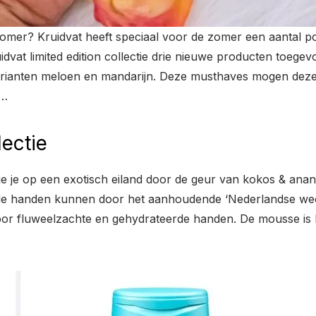
 zomer? Kruidvat heeft speciaal voor de zomer een aantal po
idvat limited edition collectie drie nieuwe producten toeg
ianten meloen en mandarijn. Deze musthaves mogen deze z
r…
lectie
je je op een exotisch eiland door de geur van kokos & ana
de handen kunnen door het aanhoudende ‘Nederlandse weer
 fluweelzachte en gehydrateerde handen. De mousse is lu