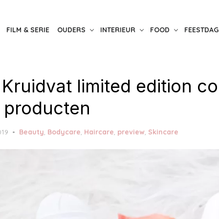
FILM & SERIE
OUDERS
INTERIEUR
FOOD
FEESTDAG
ruidvat limited edition col
 producten
2019
Beauty
,
Bodycare
,
Haircare
,
preview
,
Skincare