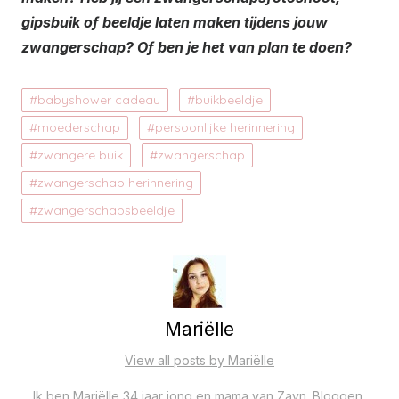
gipsbuik of beeldje laten maken tijdens jouw
zwangerschap? Of ben je het van plan te doen?
babyshower cadeau
buikbeeldje
moederschap
persoonlijke herinnering
zwangere buik
zwangerschap
zwangerschap herinnering
zwangerschapsbeeldje
Mariëlle
View all posts by Mariëlle
Ik ben Mariëlle 34 jaar jong en mama van Zayn. Bloggen,