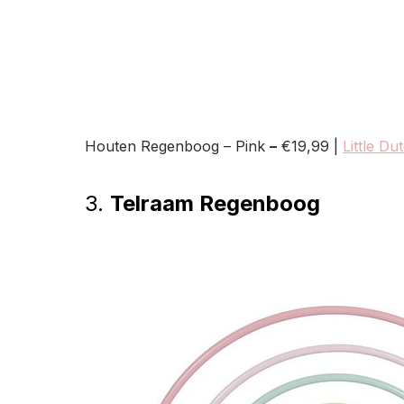
Houten Regenboog – Pink
–
€19,99 |
Little Du
3.
Telraam Regenboog