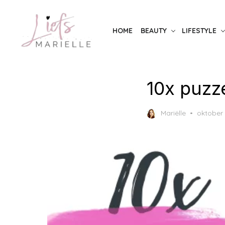
Skip
to
HOME
BEAUTY
LIFESTYLE
the
content
10x puzze
Posted
Mariëlle
oktober 
on