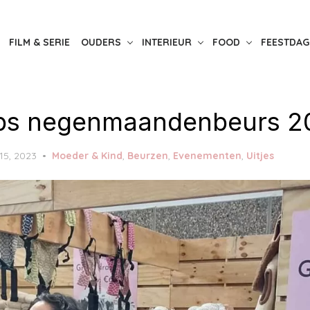
FILM & SERIE
OUDERS
INTERIEUR
FOOD
FEESTDAG
ips negenmaandenbeurs 2
 15, 2023
Moeder & Kind
,
Beurzen
,
Evenementen
,
Uitjes