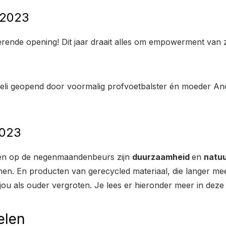
 2023
terende opening! Dit jaar draait alles om empowerment van
 geopend door voormalig profvoetbalster én moeder Anouk 
2023
gezien op de negenmaandenbeurs zijn
duurzaamheid
en
natuu
inen. En producten van gerecycled materiaal, die langer me
 jou als ouder vergroten. Je lees er hieronder meer in d
elen