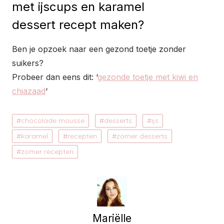
met ijscups en karamel
dessert recept maken?
Ben je opzoek naar een gezond toetje zonder
suikers?
Probeer dan eens dit: ‘
gezonde toetje met kiwi en
chiazaad
‘
chocolade mousse
desserts
ijs
karamel
recepten
zomer desserts
zomer recepten
Mariëlle