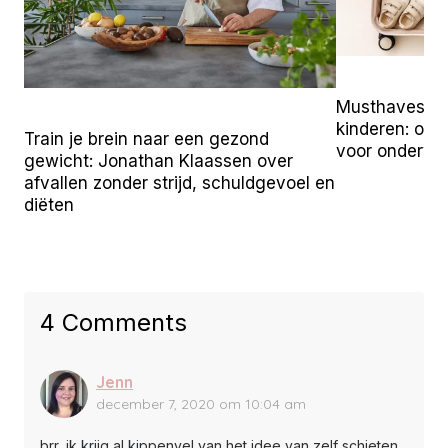
Musthaves vo
kinderen: onz
Train je brein naar een gezond
voor onderw
gewicht: Jonathan Klaassen over
afvallen zonder strijd, schuldgevoel en
diëten
4 Comments
Jenn
december 7, 2020 om 10:04 am
brr, ik krijg al kippenvel van het idee van zelf schieten,