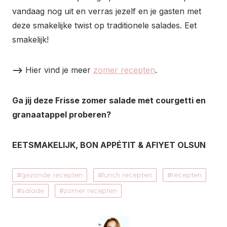
vandaag nog uit en verras jezelf en je gasten met
deze smakelijke twist op traditionele salades. Eet
smakelijk!
–>
Hier vind je meer
zomer recepten
.
Ga jij deze Frisse zomer salade met courgetti en
granaatappel proberen?
EETSMAKELIJK, BON APPÉTIT & AFIYET OLSUN
gezonde recepten
lunch recepten
recepten
salade
zomer recepten