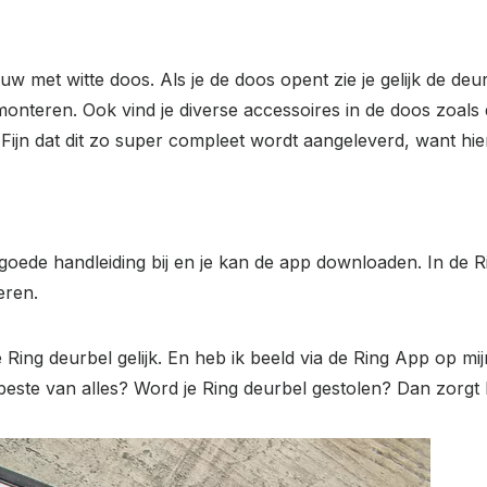
uw met witte doos. Als je de doos opent zie je gelijk de deur
nteren. Ook vind je diverse accessoires in de doos zoals d
ijn dat dit zo super compleet wordt aangeleverd, want hier
en goede handleiding bij en je kan de app downloaden. In de 
eren.
ing deurbel gelijk. En heb ik beeld via de Ring App op mijn
beste van alles? Word je Ring deurbel gestolen? Dan zorgt