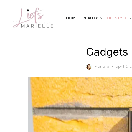
Skip
to
HOME
BEAUTY
LIFESTYLE
the
content
Gadgets 
Posted
Mariëlle
april 6, 
on