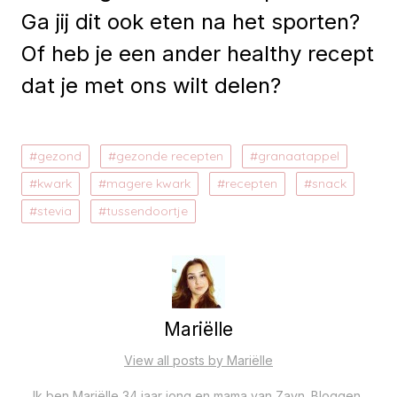
Ga jij dit ook eten na het sporten?
Of heb je een ander healthy recept
dat je met ons wilt delen?
gezond
gezonde recepten
granaatappel
kwark
magere kwark
recepten
snack
stevia
tussendoortje
Mariëlle
View all posts by Mariëlle
Ik ben Mariëlle 34 jaar jong en mama van Zayn. Bloggen,