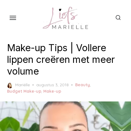
S
k
i
p
t
o
Make-up Tips | Vollere
t
lippen creëren met meer
h
volume
e
c
P
Mariëlle
augustus 3, 2018
Beauty
,
o
o
Budget Make-up
,
Make-up
n
s
t
t
e
e
d
n
o
t
n