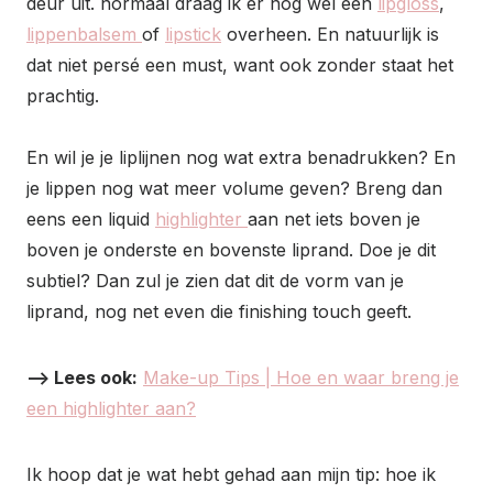
deur uit. normaal draag ik er nog wel een
lipgloss
,
lippenbalsem
of
lipstick
overheen. En natuurlijk is
dat niet persé een must, want ook zonder staat het
prachtig.
En wil je je liplijnen nog wat extra benadrukken? En
je lippen nog wat meer volume geven? Breng dan
eens een liquid
highlighter
aan net iets boven je
boven je onderste en bovenste liprand. Doe je dit
subtiel? Dan zul je zien dat dit de vorm van je
liprand, nog net even die finishing touch geeft.
–> Lees ook:
Make-up Tips | Hoe en waar breng je
een highlighter aan?
Ik hoop dat je wat hebt gehad aan mijn tip: hoe ik