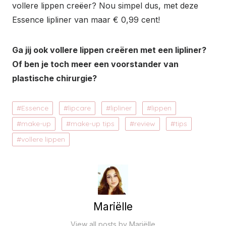
vollere lippen creëer? Nou simpel dus, met deze
Essence lipliner van maar € 0,99 cent!
Ga jij ook vollere lippen creëren met een lipliner?
Of ben je toch meer een voorstander van
plastische chirurgie?
Essence
lipcare
lipliner
lippen
make-up
make-up tips
review
tips
vollere lippen
Mariëlle
View all posts by Mariëlle