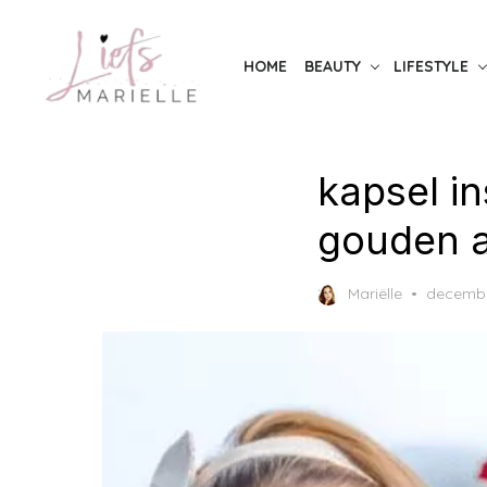
Skip
to
HOME
BEAUTY
LIFESTYLE
the
content
kapsel in
gouden a
Posted
Mariëlle
decembe
on