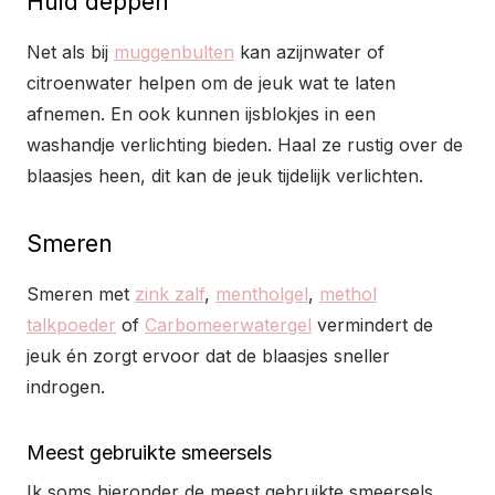
Huid deppen
Net als bij
muggenbulten
kan azijnwater of
citroenwater helpen om de jeuk wat te laten
afnemen. En ook kunnen ijsblokjes in een
washandje verlichting bieden. Haal ze rustig over de
blaasjes heen, dit kan de jeuk tijdelijk verlichten.
Smeren
Smeren met
zink zalf
,
mentholgel
,
methol
talkpoeder
of
Carbomeerwatergel
vermindert de
jeuk én zorgt ervoor dat de blaasjes sneller
indrogen.
Meest gebruikte smeersels
Ik soms hieronder de meest gebruikte smeersels