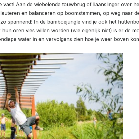
e vast! Aan de wiebelende touwbrug of liaanslinger over he
 klauteren en balanceren op boomstammen, op weg naar de
it zo spannend! In de bamboejungle vind je ook het hutten
hun oren vies willen worden (wie eigenlijk niet) is er de 
 ondiepe water in en vervolgens zien hoe je weer boven kom