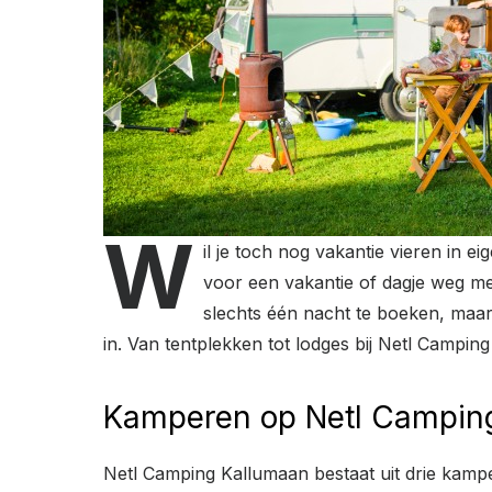
W
il je toch nog vakantie vieren in ei
voor een vakantie of dagje weg met
slechts één nacht te boeken, maar 
in. Van tentplekken tot lodges bij Netl Campin
Kamperen op Netl Campin
Netl Camping Kallumaan bestaat uit drie kampee