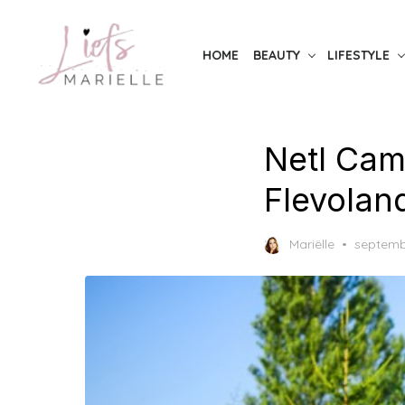
Skip
to
HOME
BEAUTY
LIFESTYLE
the
content
Netl Cam
Flevolan
Posted
Mariëlle
septemb
on